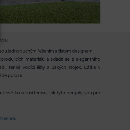
hou
jsou jednoduchým řešením s čistým designem.
orodujících materiálů a skládá se z elegantního
di, tenké vodící lišty a úzkých stojek. Látka v
aždé poloze.
 světla na vaší terase, tak tyto pergoly jsou pro
střechou.