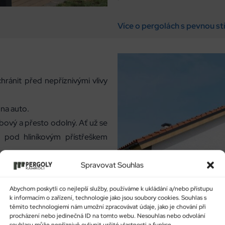
Více o pergolách s pevnou st
hránit před nepříznivými vlivy
 na auto.
bový a přesto odolný. Ať už se
e pod hliníkovým přístřeškem
Spravovat Souhlas
Abychom poskytli co nejlepší služby, používáme k ukládání a/nebo přístupu
k informacím o zařízení, technologie jako jsou soubory cookies. Souhlas s
těmito technologiemi nám umožní zpracovávat údaje, jako je chování při
procházení nebo jedinečná ID na tomto webu. Nesouhlas nebo odvolání
souhlasu může nepříznivě ovlivnit určité vlastnosti a funkce.