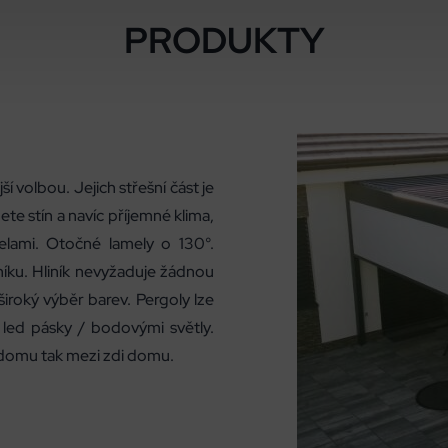
PRODUKTY
 volbou. Jejich střešní část je
e stín a navíc příjemné klima,
elami. Otočné lamely o 130°.
iníku. Hliník nevyžaduje žádnou
široký výběr barev. Pergoly lze
 led pásky / bodovými světly.
 domu tak mezi zdi domu.