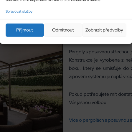
Spravovat služby
Příjmout
Odmítnout
Zobrazit předvolby
Pergoly s posuvnou střec
Pergoly s posuvnou střechou 
Konstrukce je vyrobena z nek
boxu, který se umisťuje do z
zipovém systému je naplá v k
Pokud potřebujete mít dostatek
Vás jasnou volbou.
Více o pergolách s posuvnou 