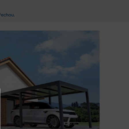
řechou.