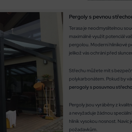
Pergoly s pevnou střecho
Terasa je neodmyslitelnou sou
maximálně využít potenciál vaší t
pergolou. Moderní hliníkové pe
jelikož vás ochrání před slun
Střechu můžete mít s bezpeč
polykarbonátem. Pokud by vás
perogoly s posuvnou střecho
Pergoly jsou vyráběny z kvalitn
a nevyžaduje žádnou speciální
hliník vysokou nosnost. Navíc
požadavkům.