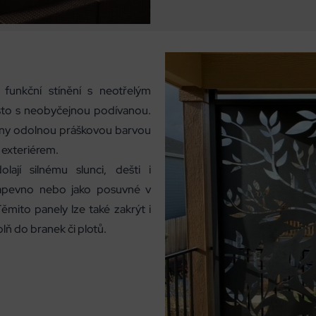
 funkční stínění s neotřelým
sto s neobyčejnou podívanou.
rveny odolnou práškovou barvou
 exteriérem.
lají silnému slunci, dešti i
 napevno nebo jako posuvné v
ěmito panely lze také zakrýt i
plň do branek či plotů.