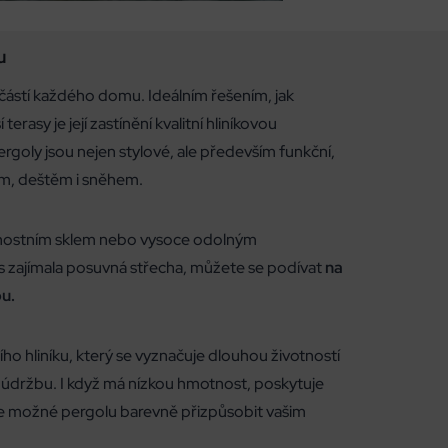
u
částí každého domu. Ideálním řešením, jak
erasy je její zastínění kvalitní hliníkovou
rgoly jsou nejen stylové, ale především funkční,
cem, deštěm i sněhem.
nostním sklem nebo vysoce odolným
 zajímala posuvná střecha, můžete se podívat
na
u.
ího hliníku, který se vyznačuje dlouhou životností
 údržbu. I když má nízkou hmotnost, poskytuje
 je možné pergolu barevně přizpůsobit vašim