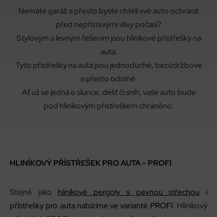
Nemáte garáž a přesto byste chtěli své auto ochránit
před nepříznivými vlivy počasí?
Stylovým a levným řešením jsou hliníkové přístřešky na
auta.
Tyto přístřešky na auta jsou jednoduché, bezúdržbové
a přesto odolné.
Ať už se jedná o slunce, déšť či sníh, vaše auto bude
pod hliníkovým přístřeškem chráněno.
HLINÍKOVÝ PŘÍSTŘEŠEK PRO AUTA –
PROFI
Stejně jako
hliníkové pergoly
s pevnou střechou
i
přístřešky
pro auta
nabízíme ve variantě PROFI.
Hliníkový