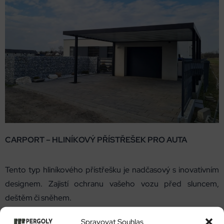
CARPORT – HLINÍKOVÝ PŘÍSTŘEŠEK PRO AUTA
Tento typ hliníkového přístřešku je nadčasový s inovativním
designem. Zajistí ochranu vašeho vozu před sluncem,
deštěm či sněhem.
Spravovat Souhlas