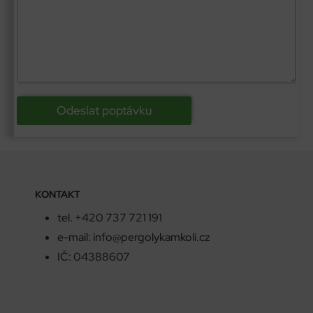
Odeslat poptávku
KONTAKT
tel. +420 737 721 191
e-mail: info@pergolykamkoli.cz
IČ: 04388607