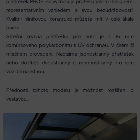
přístřešek PROFI se vyznačuje profesionálním designem,
reprezentativním vzhledem a svou bezúdržbovostí.
Kvalitní hliníkovou konstrukci můžete mít v celé škále
barev.
Střešní krytina přístřešku pro auta je z 16 mm
komůrkového polykarbonátu s UV ochranou. V čirém či
mléčném provedení. Nabízíme jednostranný přístřešek
nebo složitější dvoustranný či mnohostranný pro více
vozidel najednou.
Předností tohoto modelu je možnost rozšíření o
vestavbu.