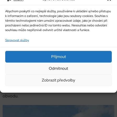
Konstrukce je celohliníková, lakovaná pomocí práškové
vypalované barvy
.
Jedná se o bezúdržbový systém s
Abychom poskytli co nejlepší služby, používáme k ukládání a/nebo přístupu
k informacím o zařízení, technologie jako jsou soubory cookies. Souhlas s
dlouhou životností. Hliníková konstrukce přístřešku
těmito technologiemi nám umožní zpracovávat údaje, jako je chování při
je totožná s konstrukcí
bioklimatické pergoly
.
procházení nebo jedinečná ID na tomto webu. Nesouhlas nebo odvolání
souhlasu může nepříznivě ovlivnit určité vlastnosti a funkce.
Spravovat služby
Přístřešek má tedy rovnou střechou, která je doplněna o
Příjmout
nosný trapézový plech (RAL 9006) nebo polykarbonát.
Přístřešek má integrovaný odvod vody uvnitř konstrukce a
Odmítnout
hravě si poradí s deštěm i sněhem. Zvolit si můžete
Zobrazit předvolby
provedení samostatně stojící nebo s kotvením do zdi.
Volitelně lze přístřešek doplnit o LED osvětlení po celém
obvodu.