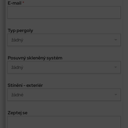
E-mail
*
P
o
s
u
v
Typ pergoly
n
ý
E
-
m
Posuvný skleněný systém
a
i
l
Stínění - exteriér
Zeptej se